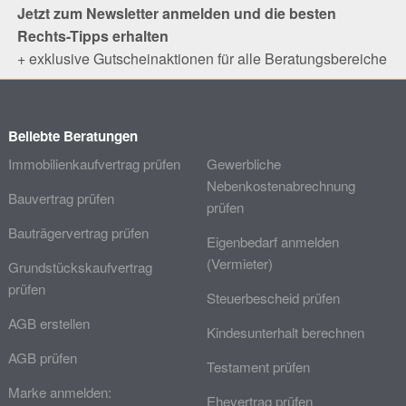
Jetzt zum Newsletter anmelden und die besten
Rechts-Tipps erhalten
+ exklusive Gutscheinaktionen für alle Beratungsbereiche
Beliebte Beratungen
Immobilienkaufvertrag prüfen
Gewerbliche
Nebenkostenabrechnung
Bauvertrag prüfen
prüfen
Bauträgervertrag prüfen
Eigenbedarf anmelden
(Vermieter)
Grundstückskaufvertrag
prüfen
Steuerbescheid prüfen
AGB erstellen
Kindesunterhalt berechnen
AGB prüfen
Testament prüfen
Marke anmelden:
Ehevertrag prüfen