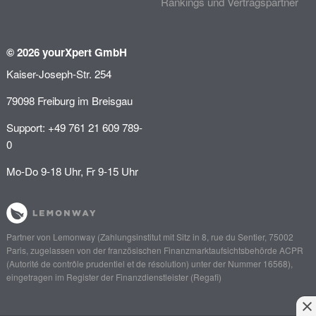
Rankings und Vertragspartner
© 2026 yourXpert GmbH
Kaiser-Joseph-Str. 254
79098 Freiburg im Breisgau
Support: +49 761 21 609 789-
0
Mo-Do 9-18 Uhr, Fr 9-15 Uhr
Partner von
Lemonway
(Zahlungsinstitut mit Sitz in 8, rue du Sentier, 75002
Paris, zugelassen von der französischen Finanzmarktaufsichtsbehörde
ACPR
(Autorité de contrôle prudentiel et de résolution)
unter der Nummer 16568),
eingetragen im Register der Finanzdienstleister (
Regafi
)