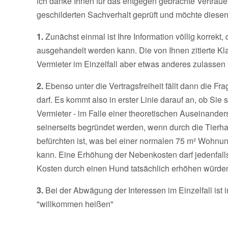
ich danke Ihnen für das entgegen gebrachte Vertraue
geschilderten Sachverhalt geprüft und möchte diese
1.
Zunächst einmal ist Ihre Information völlig korrekt,
ausgehandelt werden kann. Die von Ihnen zitierte Kl
Vermieter im Einzelfall aber etwas anderes zulassen k
2.
Ebenso unter die Vertragsfreiheit fällt dann die Fr
darf. Es kommt also in erster Linie darauf an, ob Sie 
Vermieter - im Falle einer theoretischen Auseinande
seinerseits begründet werden, wenn durch die Tierh
befürchten ist, was bei einer normalen 75 m² Wohnu
kann. Eine Erhöhung der Nebenkosten darf jedenfalls 
Kosten durch einen Hund tatsächlich erhöhen würde
3.
Bei der Abwägung der Interessen im Einzelfall ist 
"willkommen heißen"