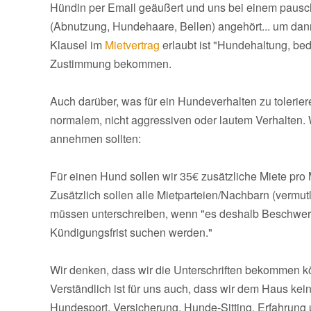
Hündin per Email geäußert und uns bei einem pauscha
(Abnutzung, Hundehaare, Bellen) angehört... um dan
Klausel im
Mietvertrag
erlaubt ist "Hundehaltung, bed
Zustimmung bekommen.
Auch darüber, was für ein Hundeverhalten zu toleriere
normalem, nicht aggressiven oder lautem Verhalten. W
annehmen sollten:
Für einen Hund sollen wir 35€ zusätzliche Miete pro
Zusätzlich sollen alle Mietparteien/Nachbarn (vermutl
müssen unterschreiben, wenn "es deshalb Beschwerd
Kündigungsfrist suchen werden."
Wir denken, dass wir die Unterschriften bekommen k
Verständlich ist für uns auch, dass wir dem Haus 
Hundesport, Versicherung, Hunde-Sitting, Erfahrung 