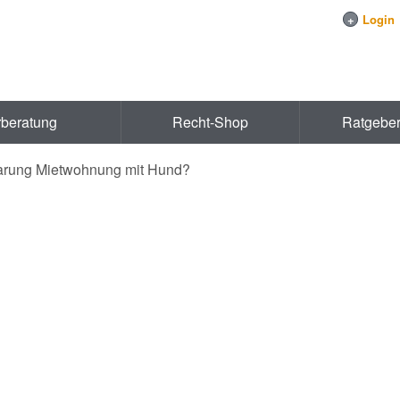
+
Login
rberatung
Recht-Shop
Ratgebe
arung Mietwohnung mit Hund?