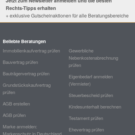
Jetzt zum Newsletter anmelden und die besten
Rechts-Tipps erhalten
+ exklusive Gutscheinaktionen für alle Beratungsbereiche
Beliebte Beratungen
Immobilienkaufvertrag prüfen
Gewerbliche
Nebenkostenabrechnung
Bauvertrag prüfen
prüfen
Bauträgervertrag prüfen
Eigenbedarf anmelden
(Vermieter)
Grundstückskaufvertrag
prüfen
Steuerbescheid prüfen
AGB erstellen
Kindesunterhalt berechnen
AGB prüfen
Testament prüfen
Marke anmelden:
Ehevertrag prüfen
Markenschutz in Deutschland