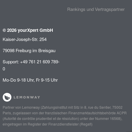
Rankings und Vertragspartner
© 2026 yourXpert GmbH
Kaiser-Joseph-Str. 254
79098 Freiburg im Breisgau
Support: +49 761 21 609 789-
0
Mo-Do 9-18 Uhr, Fr 9-15 Uhr
Partner von
Lemonway
(Zahlungsinstitut mit Sitz in 8, rue du Sentier, 75002
Paris, zugelassen von der französischen Finanzmarktaufsichtsbehörde
ACPR
(Autorité de contrôle prudentiel et de résolution)
unter der Nummer 16568),
eingetragen im Register der Finanzdienstleister (
Regafi
)