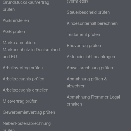
(Vermieter)
Grundstückskaufvertrag
prüfen
Steuerbescheid prüfen
AGB erstellen
Kindesunterhalt berechnen
AGB prüfen
Testament prüfen
Marke anmelden:
Ehevertrag prüfen
Markenschutz in Deutschland
und EU
Akteneinsicht beantragen
Arbeitsvertrag prüfen
Anwaltsrechnung prüfen
Arbeitszeugnis prüfen
Abmahnung prüfen &
abwehren
Arbeitszeugnis erstellen
Abmahnung Frommer Legal
Mietvertrag prüfen
erhalten
Gewerbemietvertrag prüfen
Nebenkostenabrechnung
prüfen