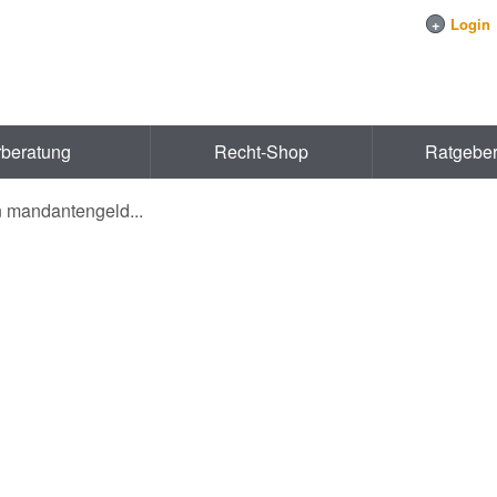
+
Login
rberatung
Recht-Shop
Ratgebe
n mandantengeld...