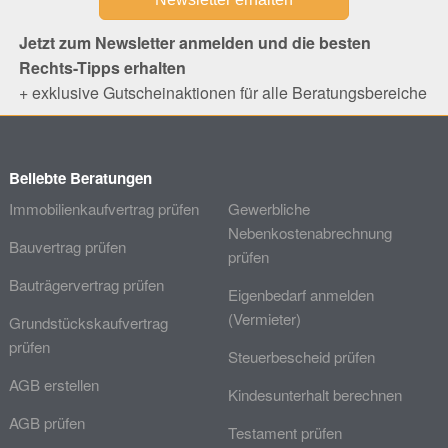
Jetzt zum Newsletter anmelden und die besten
Rechts-Tipps erhalten
+ exklusive Gutscheinaktionen für alle Beratungsbereiche
Beliebte Beratungen
Immobilienkaufvertrag prüfen
Gewerbliche
Nebenkostenabrechnung
Bauvertrag prüfen
prüfen
Bauträgervertrag prüfen
Eigenbedarf anmelden
(Vermieter)
Grundstückskaufvertrag
prüfen
Steuerbescheid prüfen
AGB erstellen
Kindesunterhalt berechnen
AGB prüfen
Testament prüfen