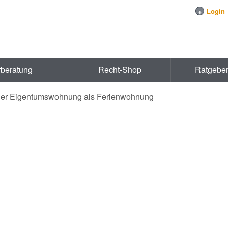
+
Login
rberatung
Recht-Shop
Ratgebe
ner Eigentumswohnung als Ferienwohnung