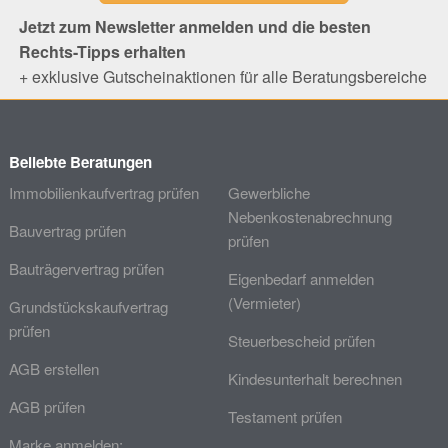
Jetzt zum Newsletter anmelden und die besten
Rechts-Tipps erhalten
+ exklusive Gutscheinaktionen für alle Beratungsbereiche
Beliebte Beratungen
Immobilienkaufvertrag prüfen
Gewerbliche
Nebenkostenabrechnung
Bauvertrag prüfen
prüfen
Bauträgervertrag prüfen
Eigenbedarf anmelden
(Vermieter)
Grundstückskaufvertrag
prüfen
Steuerbescheid prüfen
AGB erstellen
Kindesunterhalt berechnen
AGB prüfen
Testament prüfen
Marke anmelden: