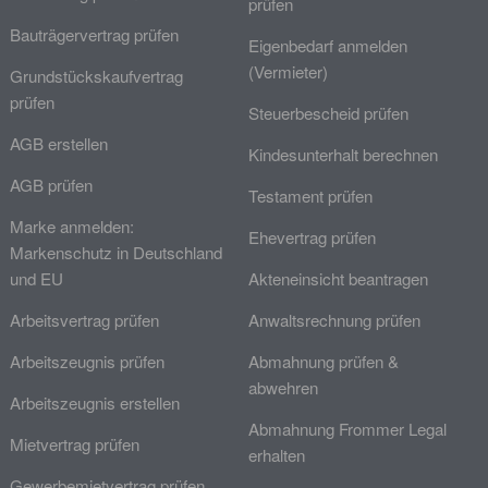
prüfen
Bauträgervertrag prüfen
Eigenbedarf anmelden
(Vermieter)
Grundstückskaufvertrag
prüfen
Steuerbescheid prüfen
AGB erstellen
Kindesunterhalt berechnen
AGB prüfen
Testament prüfen
Marke anmelden:
Ehevertrag prüfen
Markenschutz in Deutschland
und EU
Akteneinsicht beantragen
Arbeitsvertrag prüfen
Anwaltsrechnung prüfen
Arbeitszeugnis prüfen
Abmahnung prüfen &
abwehren
Arbeitszeugnis erstellen
Abmahnung Frommer Legal
Mietvertrag prüfen
erhalten
Gewerbemietvertrag prüfen