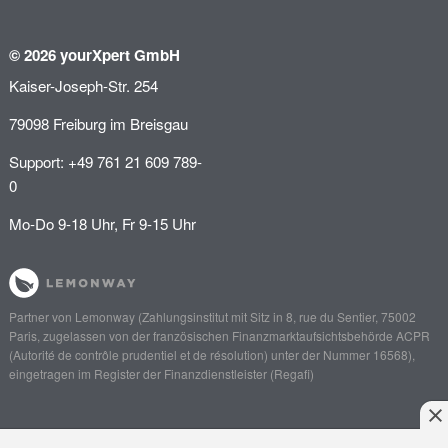
© 2026 yourXpert GmbH
Kaiser-Joseph-Str. 254
79098 Freiburg im Breisgau
Support: +49 761 21 609 789-
0
Mo-Do 9-18 Uhr, Fr 9-15 Uhr
Partner von
Lemonway
(Zahlungsinstitut mit Sitz in 8, rue du Sentier, 75002
Paris, zugelassen von der französischen Finanzmarktaufsichtsbehörde
ACPR
(Autorité de contrôle prudentiel et de résolution)
unter der Nummer 16568),
eingetragen im Register der Finanzdienstleister (
Regafi
)