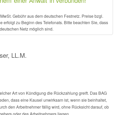
inem*einer Anwält*in verbunden!
er MwSt. Gebühr aus dem deutschen Festnetz. Preise bzgl.
rfolgt zu Beginn des Telefonats. Bitte beachten Sie, dass
deutschen Netz möglich sind.
ser, LL.M.
i welcher Art von Kündigung die Rückzahlung greift. Das BAG
eden, dass eine Kausel unwirksam ist, wenn sie beinhaltet,
rch den Arbeitnehmer fällig wird, ohne Rücksicht darauf, ob
gebers oder des Arbeitnehmers liegen.