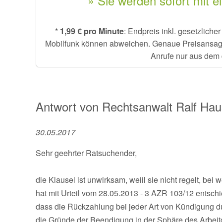
» Sie werden sofort mit e
*
1,99 € pro Minute
: Endpreis inkl. gesetzlich
Mobilfunk können abweichen. Genaue Preisansage e
Anrufe nur aus dem 
Antwort von
Rechtsanwalt
Ralf Hau
30.05.2017
Sehr geehrter Ratsuchender,
die Klausel ist unwirksam, weiil sie nicht regelt, be
hat mit Urteil vom 28.05.2013 - 3 AZR 103/12 entschi
dass die Rückzahlung bei jeder Art von Kündigung du
die Gründe der Beendigung in der Sphäre des Arbeit