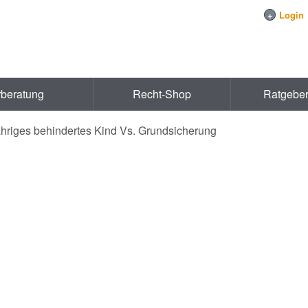
+
Login
rberatung
Recht-Shop
Ratgebe
jähriges behindertes Kind Vs. Grundsicherung