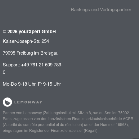
Rankings und Vertragspartner
© 2026 yourXpert GmbH
Kaiser-Joseph-Str. 254
79098 Freiburg im Breisgau
Support: +49 761 21 609 789-
0
Mo-Do 9-18 Uhr, Fr 9-15 Uhr
Partner von
Lemonway
(Zahlungsinstitut mit Sitz in 8, rue du Sentier, 75002
Paris, zugelassen von der französischen Finanzmarktaufsichtsbehörde
ACPR
(Autorité de contrôle prudentiel et de résolution)
unter der Nummer 16568),
eingetragen im Register der Finanzdienstleister (
Regafi
)