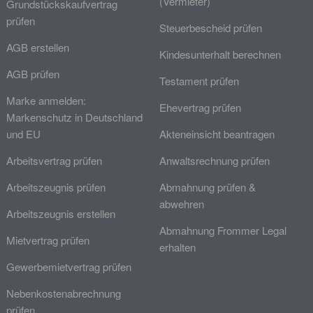
(Vermieter)
Grundstückskaufvertrag
prüfen
Steuerbescheid prüfen
AGB erstellen
Kindesunterhalt berechnen
AGB prüfen
Testament prüfen
Marke anmelden:
Ehevertrag prüfen
Markenschutz in Deutschland
und EU
Akteneinsicht beantragen
Arbeitsvertrag prüfen
Anwaltsrechnung prüfen
Arbeitszeugnis prüfen
Abmahnung prüfen &
abwehren
Arbeitszeugnis erstellen
Abmahnung Frommer Legal
Mietvertrag prüfen
erhalten
Gewerbemietvertrag prüfen
Nebenkostenabrechnung
prüfen