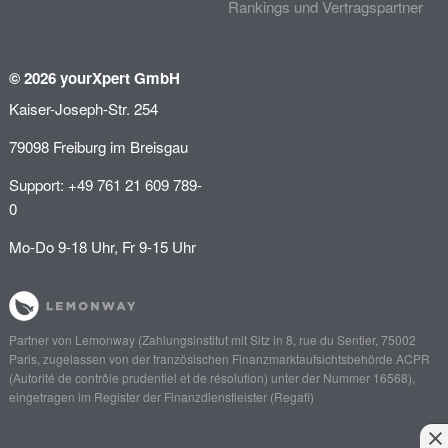
Rankings und Vertragspartner
© 2026 yourXpert GmbH
Kaiser-Joseph-Str. 254
79098 Freiburg im Breisgau
Support: +49 761 21 609 789-
0
Mo-Do 9-18 Uhr, Fr 9-15 Uhr
Partner von
Lemonway
(Zahlungsinstitut mit Sitz in 8, rue du Sentier, 75002
Paris, zugelassen von der französischen Finanzmarktaufsichtsbehörde
ACPR
(Autorité de contrôle prudentiel et de résolution)
unter der Nummer 16568),
eingetragen im Register der Finanzdienstleister (
Regafi
)