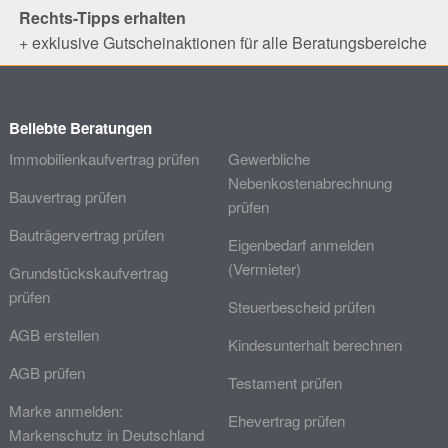
Rechts-Tipps erhalten
+ exklusive Gutscheinaktionen für alle Beratungsbereiche
Beliebte Beratungen
Immobilienkaufvertrag prüfen
Gewerbliche
Nebenkostenabrechnung
Bauvertrag prüfen
prüfen
Bauträgervertrag prüfen
Eigenbedarf anmelden
(Vermieter)
Grundstückskaufvertrag
prüfen
Steuerbescheid prüfen
AGB erstellen
Kindesunterhalt berechnen
AGB prüfen
Testament prüfen
Marke anmelden:
Ehevertrag prüfen
Markenschutz in Deutschland