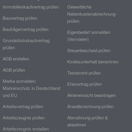
Immobilienkaufvertrag prüfen
Gewerbliche
Nebenkostenabrechnung
Bauvertrag prüfen
prüfen
Bauträgervertrag prüfen
Eigenbedarf anmelden
(Vermieter)
Grundstückskaufvertrag
prüfen
Steuerbescheid prüfen
AGB erstellen
Kindesunterhalt berechnen
AGB prüfen
Testament prüfen
Marke anmelden:
Ehevertrag prüfen
Markenschutz in Deutschland
und EU
Akteneinsicht beantragen
Arbeitsvertrag prüfen
Anwaltsrechnung prüfen
Arbeitszeugnis prüfen
Abmahnung prüfen &
abwehren
Arbeitszeugnis erstellen