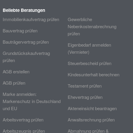
Beliebte Beratungen
Immobilienkaufvertrag prüfen
Gewerbliche
Nebenkostenabrechnung
Bauvertrag prüfen
prüfen
Bauträgervertrag prüfen
Eigenbedarf anmelden
(Vermieter)
Grundstückskaufvertrag
prüfen
Steuerbescheid prüfen
AGB erstellen
Kindesunterhalt berechnen
AGB prüfen
Testament prüfen
Marke anmelden:
Ehevertrag prüfen
Markenschutz in Deutschland
und EU
Akteneinsicht beantragen
Arbeitsvertrag prüfen
Anwaltsrechnung prüfen
Arbeitszeugnis prüfen
Abmahnung prüfen &