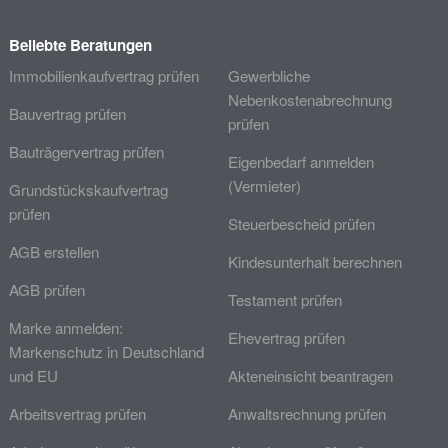
Beliebte Beratungen
Immobilienkaufvertrag prüfen
Gewerbliche
Nebenkostenabrechnung
Bauvertrag prüfen
prüfen
Bauträgervertrag prüfen
Eigenbedarf anmelden
(Vermieter)
Grundstückskaufvertrag
prüfen
Steuerbescheid prüfen
AGB erstellen
Kindesunterhalt berechnen
AGB prüfen
Testament prüfen
Marke anmelden:
Ehevertrag prüfen
Markenschutz in Deutschland
und EU
Akteneinsicht beantragen
Arbeitsvertrag prüfen
Anwaltsrechnung prüfen