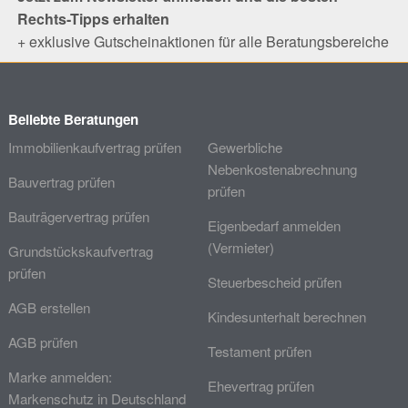
Rechts-Tipps erhalten
+ exklusive Gutscheinaktionen für alle Beratungsbereiche
Beliebte Beratungen
Immobilienkaufvertrag prüfen
Gewerbliche
Nebenkostenabrechnung
Bauvertrag prüfen
prüfen
Bauträgervertrag prüfen
Eigenbedarf anmelden
(Vermieter)
Grundstückskaufvertrag
prüfen
Steuerbescheid prüfen
AGB erstellen
Kindesunterhalt berechnen
AGB prüfen
Testament prüfen
Marke anmelden:
Ehevertrag prüfen
Markenschutz in Deutschland