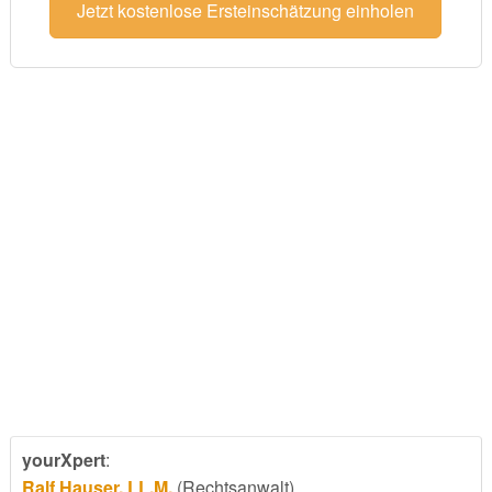
Jetzt kostenlose Ersteinschätzung einholen
yourXpert
:
Ralf Hauser, LL.M.
(Rechtsanwalt)