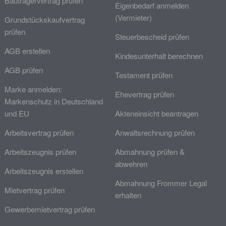
Bauträgervertrag prüfen
Eigenbedarf anmelden
(Vermieter)
Grundstückskaufvertrag
prüfen
Steuerbescheid prüfen
AGB erstellen
Kindesunterhalt berechnen
AGB prüfen
Testament prüfen
Marke anmelden:
Ehevertrag prüfen
Markenschutz in Deutschland
und EU
Akteneinsicht beantragen
Arbeitsvertrag prüfen
Anwaltsrechnung prüfen
Arbeitszeugnis prüfen
Abmahnung prüfen &
abwehren
Arbeitszeugnis erstellen
Abmahnung Frommer Legal
Mietvertrag prüfen
erhalten
Gewerbemietvertrag prüfen