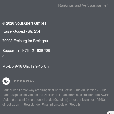
Rankings und Vertragspartner
© 2026 yourXpert GmbH
Kaiser-Joseph-Str. 254
79098 Freiburg im Breisgau
Support: +49 761 21 609 789-
0
Mo-Do 9-18 Uhr, Fr 9-15 Uhr
Partner von
Lemonway
(Zahlungsinstitut mit Sitz in 8, rue du Sentier, 75002
Paris, zugelassen von der französischen Finanzmarktaufsichtsbehörde
ACPR
(Autorité de contrôle prudentiel et de résolution)
unter der Nummer 16568),
eingetragen im Register der Finanzdienstleister (
Regafi
)