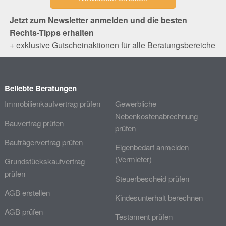
Jetzt zum Newsletter anmelden und die besten
Rechts-Tipps erhalten
+ exklusive Gutscheinaktionen für alle Beratungsbereiche
Beliebte Beratungen
Immobilienkaufvertrag prüfen
Gewerbliche
Nebenkostenabrechnung
Bauvertrag prüfen
prüfen
Bauträgervertrag prüfen
Eigenbedarf anmelden
(Vermieter)
Grundstückskaufvertrag
prüfen
Steuerbescheid prüfen
AGB erstellen
Kindesunterhalt berechnen
AGB prüfen
Testament prüfen