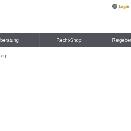
+
Login
rberatung
Recht-Shop
Ratgebe
rag