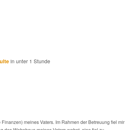
ulte
in unter 1 Stunde
ie Finanzen) meines Vaters. Im Rahmen der Betreuung fiel mir
ung des Wohnhaus meines Vaters wohnt, eine fiel zu