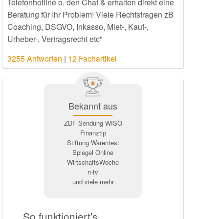
Telefonhotline o. den Chat & erhalten direkt eine
Beratung für Ihr Problem! Viele Rechtsfragen zB
Coaching, DSGVO, Inkasso, Miet-, Kauf-,
Urheber-, Vertragsrecht etc"
3255 Antworten
|
12 Fachartikel
Bekannt aus
ZDF-Sendung WISO
Finanztip
Stiftung Warentest
Spiegel Online
WirtschaftsWoche
n-tv
und viele mehr
So funktioniert's