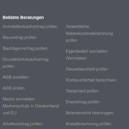
Beliebte Beratungen
Immobilienkaufvertrag prüfen
Gewerbliche
Nebenkostenabrechnung
Bauvertrag prüfen
prüfen
Bauträgervertrag prüfen
Eigenbedarf anmelden
(Vermieter)
Grundstückskaufvertrag
prüfen
Steuerbescheid prüfen
AGB erstellen
Kindesunterhalt berechnen
AGB prüfen
Testament prüfen
Marke anmelden:
Ehevertrag prüfen
Markenschutz in Deutschland
und EU
Akteneinsicht beantragen
Arbeitsvertrag prüfen
Anwaltsrechnung prüfen