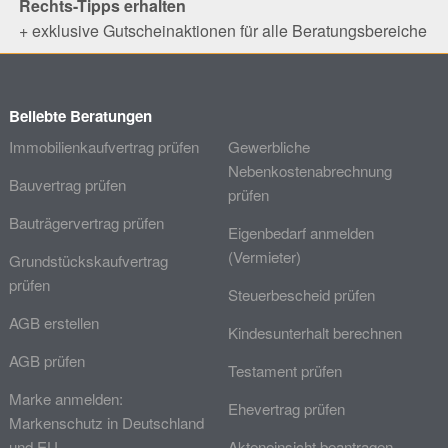
Rechts-Tipps erhalten
+ exklusive Gutscheinaktionen für alle Beratungsbereiche
Beliebte Beratungen
Immobilienkaufvertrag prüfen
Gewerbliche
Nebenkostenabrechnung
Bauvertrag prüfen
prüfen
Bauträgervertrag prüfen
Eigenbedarf anmelden
(Vermieter)
Grundstückskaufvertrag
prüfen
Steuerbescheid prüfen
AGB erstellen
Kindesunterhalt berechnen
AGB prüfen
Testament prüfen
Marke anmelden:
Ehevertrag prüfen
Markenschutz in Deutschland
und EU
Akteneinsicht beantragen