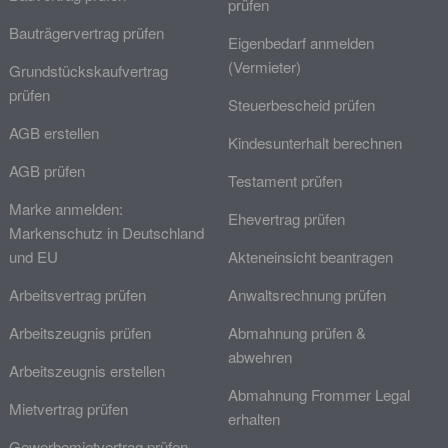
prüfen
Bauträgervertrag prüfen
Eigenbedarf anmelden
(Vermieter)
Grundstückskaufvertrag
prüfen
Steuerbescheid prüfen
AGB erstellen
Kindesunterhalt berechnen
AGB prüfen
Testament prüfen
Marke anmelden:
Ehevertrag prüfen
Markenschutz in Deutschland
und EU
Akteneinsicht beantragen
Arbeitsvertrag prüfen
Anwaltsrechnung prüfen
Arbeitszeugnis prüfen
Abmahnung prüfen &
abwehren
Arbeitszeugnis erstellen
Abmahnung Frommer Legal
Mietvertrag prüfen
erhalten
Gewerbemietvertrag prüfen