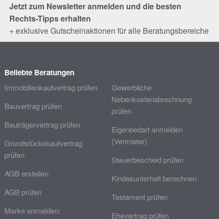
Jetzt zum Newsletter anmelden und die besten
Rechts-Tipps erhalten
+ exklusive Gutscheinaktionen für alle Beratungsbereiche
Beliebte Beratungen
Immobilienkaufvertrag prüfen
Gewerbliche
Nebenkostenabrechnung
Bauvertrag prüfen
prüfen
Bauträgervertrag prüfen
Eigenbedarf anmelden
(Vermieter)
Grundstückskaufvertrag
prüfen
Steuerbescheid prüfen
AGB erstellen
Kindesunterhalt berechnen
AGB prüfen
Testament prüfen
Marke anmelden:
Ehevertrag prüfen