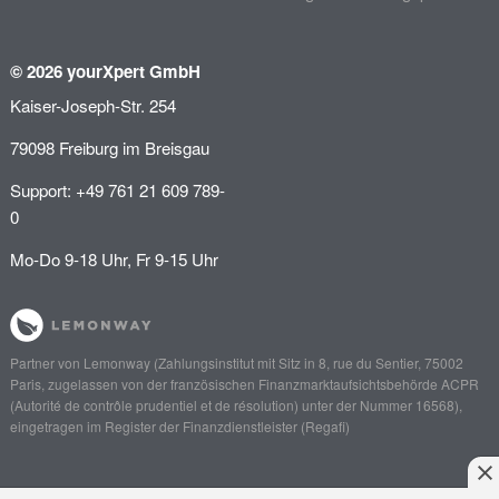
© 2026 yourXpert GmbH
Kaiser-Joseph-Str. 254
79098 Freiburg im Breisgau
Support: +49 761 21 609 789-
0
Mo-Do 9-18 Uhr, Fr 9-15 Uhr
Partner von
Lemonway
(Zahlungsinstitut mit Sitz in 8, rue du Sentier, 75002
Paris, zugelassen von der französischen Finanzmarktaufsichtsbehörde
ACPR
(Autorité de contrôle prudentiel et de résolution)
unter der Nummer 16568),
eingetragen im Register der Finanzdienstleister (
Regafi
)