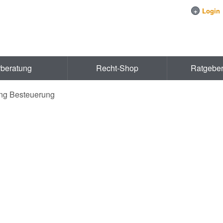
+
Login
rberatung
Recht-Shop
Ratgebe
ung Besteuerung