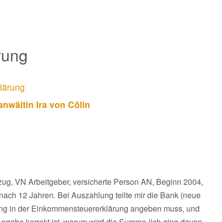
rung
lärung
nwältin Ira von Cölln
bzug, VN Arbeitgeber, versicherte Person AN, Beginn 2004,
ch 12 Jahren. Bei Auszahlung teilte mir die Bank (neue
dung in der Einkommensteuererklärung angeben muss, und
 Angabe korrekt ist, warum wird die Summe (ich ging davon