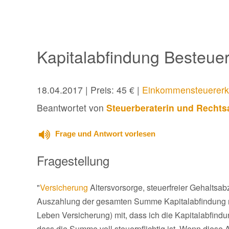
Kapitalabfindung Besteue
18.04.2017
| Preis: 45 € |
Einkommensteuererk
Beantwortet von
Steuerberaterin und Rechtsa
Frage und Antwort vorlesen
Fragestellung
"
Versicherung
Altersvorsorge, steuerfreier Gehaltsa
Auszahlung der gesamten Summe Kapitalabfindung na
Leben Versicherung) mit, dass ich die Kapitalabfin
dass die Summe voll steuerpflichtig ist. Wenn diese