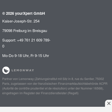
© 2026 yourXpert GmbH
Kaiser-Joseph-Str. 254
79098 Freiburg im Breisgau
Support: +49 761 21 609 789-
0
Mo-Do 9-18 Uhr, Fr 9-15 Uhr
Partner von
Lemonway
(Zahlungsinstitut mit Sitz in 8, rue du Sentier, 75002
Paris, zugelassen von der französischen Finanzmarktaufsichtsbehörde
ACPR
(Autorité de contrôle prudentiel et de résolution)
unter der Nummer 16568),
eingetragen im Register der Finanzdienstleister (
Regafi
)