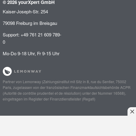
© 2026 yourXpert GmbH
Kaiser-Joseph-Str. 254
79098 Freiburg im Breisgau
Support: +49 761 21 609 789-
0
Mo-Do 9-18 Uhr, Fr 9-15 Uhr
Partner von
Lemonway
(Zahlungsinstitut mit Sitz in 8, rue du Sentier, 75002
Paris, zugelassen von der französischen Finanzmarktaufsichtsbehörde
ACPR
(Autorité de contrôle prudentiel et de résolution)
unter der Nummer 16568),
eingetragen im Register der Finanzdienstleister (
Regafi
)
Anliegen schildern
Angebot einholen