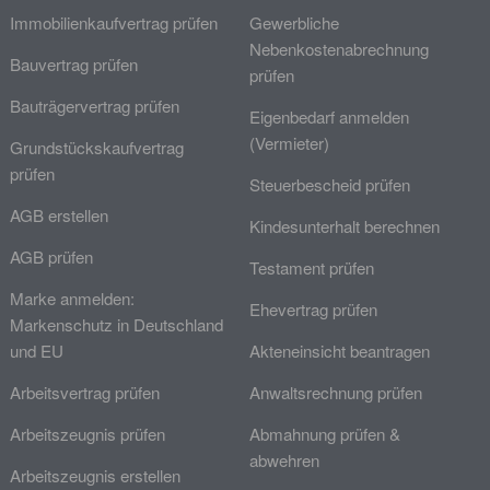
Immobilienkaufvertrag prüfen
Gewerbliche
Nebenkostenabrechnung
Bauvertrag prüfen
prüfen
Bauträgervertrag prüfen
Eigenbedarf anmelden
(Vermieter)
Grundstückskaufvertrag
prüfen
Steuerbescheid prüfen
AGB erstellen
Kindesunterhalt berechnen
AGB prüfen
Testament prüfen
Marke anmelden:
Ehevertrag prüfen
Markenschutz in Deutschland
und EU
Akteneinsicht beantragen
Arbeitsvertrag prüfen
Anwaltsrechnung prüfen
Arbeitszeugnis prüfen
Abmahnung prüfen &
abwehren
Arbeitszeugnis erstellen