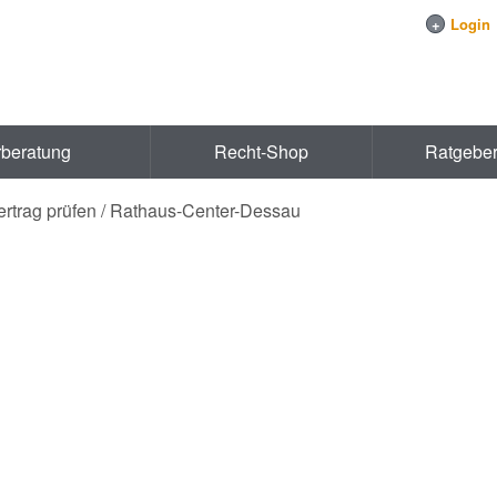
+
Login
rberatung
Recht-Shop
Ratgebe
rtrag prüfen / Rathaus-Center-Dessau