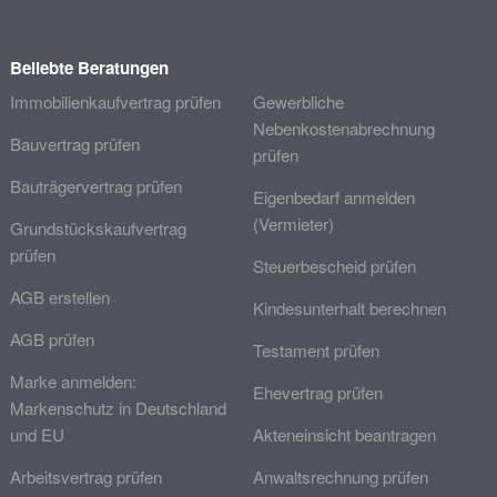
Beliebte Beratungen
Immobilienkaufvertrag prüfen
Gewerbliche
Nebenkostenabrechnung
Bauvertrag prüfen
prüfen
Bauträgervertrag prüfen
Eigenbedarf anmelden
(Vermieter)
Grundstückskaufvertrag
prüfen
Steuerbescheid prüfen
AGB erstellen
Kindesunterhalt berechnen
AGB prüfen
Testament prüfen
Marke anmelden:
Ehevertrag prüfen
Markenschutz in Deutschland
und EU
Akteneinsicht beantragen
Arbeitsvertrag prüfen
Anwaltsrechnung prüfen