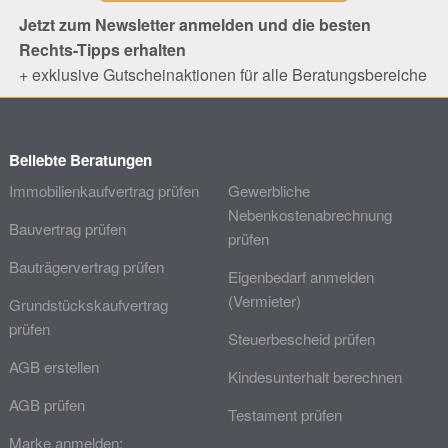
Jetzt zum Newsletter anmelden und die besten
Rechts-Tipps erhalten
+ exklusive Gutscheinaktionen für alle Beratungsbereiche
Beliebte Beratungen
Immobilienkaufvertrag prüfen
Gewerbliche
Nebenkostenabrechnung
Bauvertrag prüfen
prüfen
Bauträgervertrag prüfen
Eigenbedarf anmelden
(Vermieter)
Grundstückskaufvertrag
prüfen
Steuerbescheid prüfen
AGB erstellen
Kindesunterhalt berechnen
AGB prüfen
Testament prüfen
Marke anmelden: