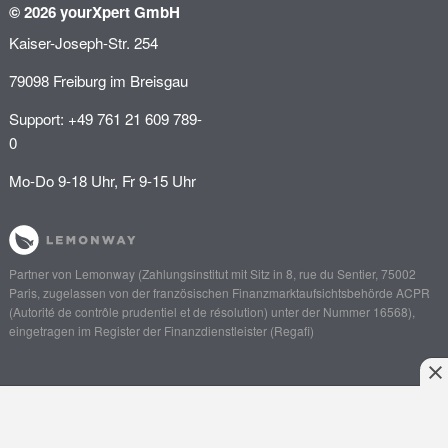
© 2026 yourXpert GmbH
Kaiser-Joseph-Str. 254
79098 Freiburg im Breisgau
Support: +49 761 21 609 789-
0
Mo-Do 9-18 Uhr, Fr 9-15 Uhr
Partner von
Lemonway
(Zahlungsinstitut mit Sitz in 8, rue du Sentier, 75002
Paris, zugelassen von der französischen Finanzmarktaufsichtsbehörde
ACPR
(Autorité de contrôle prudentiel et de résolution)
unter der Nummer 16568),
eingetragen im Register der Finanzdienstleister (
Regafi
)
Anliegen schildern
Angebot einholen