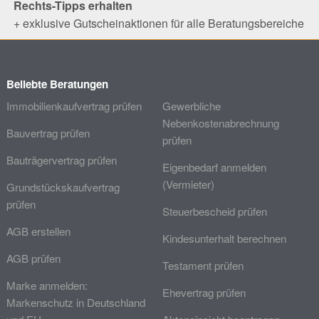
Rechts-Tipps erhalten
+ exklusive Gutscheinaktionen für alle Beratungsbereiche
Beliebte Beratungen
Immobilienkaufvertrag prüfen
Gewerbliche
Nebenkostenabrechnung
Bauvertrag prüfen
prüfen
Bauträgervertrag prüfen
Eigenbedarf anmelden
(Vermieter)
Grundstückskaufvertrag
prüfen
Steuerbescheid prüfen
AGB erstellen
Kindesunterhalt berechnen
AGB prüfen
Testament prüfen
Marke anmelden:
Ehevertrag prüfen
Markenschutz in Deutschland