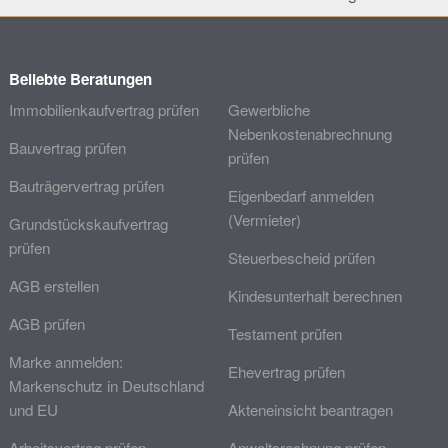
Beliebte Beratungen
Immobilienkaufvertrag prüfen
Gewerbliche
Nebenkostenabrechnung
Bauvertrag prüfen
prüfen
Bauträgervertrag prüfen
Eigenbedarf anmelden
(Vermieter)
Grundstückskaufvertrag
prüfen
Steuerbescheid prüfen
AGB erstellen
Kindesunterhalt berechnen
AGB prüfen
Testament prüfen
Marke anmelden:
Ehevertrag prüfen
Markenschutz in Deutschland
und EU
Akteneinsicht beantragen
Arbeitsvertrag prüfen
Anwaltsrechnung prüfen