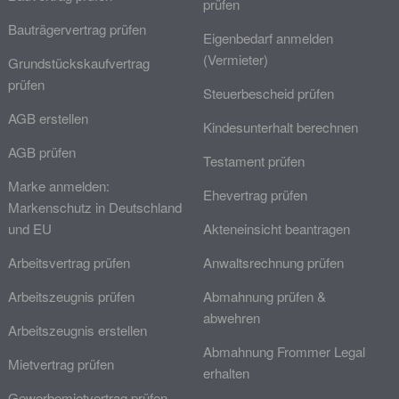
prüfen
Bauträgervertrag prüfen
Eigenbedarf anmelden
(Vermieter)
Grundstückskaufvertrag
prüfen
Steuerbescheid prüfen
AGB erstellen
Kindesunterhalt berechnen
AGB prüfen
Testament prüfen
Marke anmelden:
Ehevertrag prüfen
Markenschutz in Deutschland
und EU
Akteneinsicht beantragen
Arbeitsvertrag prüfen
Anwaltsrechnung prüfen
Arbeitszeugnis prüfen
Abmahnung prüfen &
abwehren
Arbeitszeugnis erstellen
Abmahnung Frommer Legal
Mietvertrag prüfen
erhalten
Gewerbemietvertrag prüfen