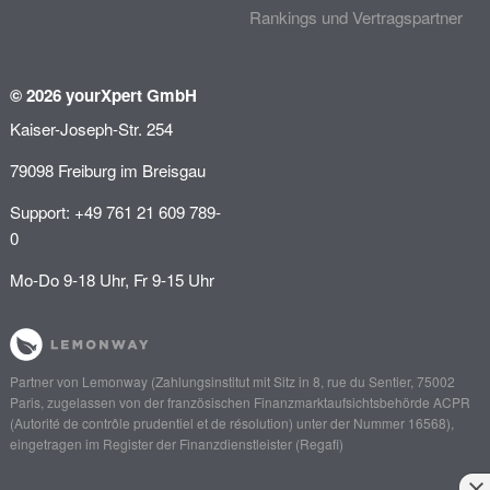
Rankings und Vertragspartner
© 2026 yourXpert GmbH
Kaiser-Joseph-Str. 254
79098 Freiburg im Breisgau
Support: +49 761 21 609 789-
0
Mo-Do 9-18 Uhr, Fr 9-15 Uhr
Partner von
Lemonway
(Zahlungsinstitut mit Sitz in 8, rue du Sentier, 75002
Paris, zugelassen von der französischen Finanzmarktaufsichtsbehörde
ACPR
(Autorité de contrôle prudentiel et de résolution)
unter der Nummer 16568),
eingetragen im Register der Finanzdienstleister (
Regafi
)