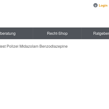
+
Login
rberatung
Recht-Shop
Ratgebe
test Polizei Midazolam Benzodiazepine