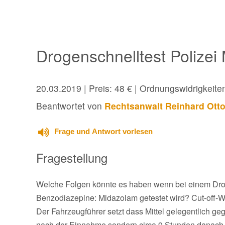
Drogenschnelltest Polize
20.03.2019
| Preis: 48 € | Ordnungswidrigkeite
Beantwortet von
Rechtsanwalt Reinhard Ott
Frage und Antwort vorlesen
Fragestellung
Welche Folgen könnte es haben wenn bei einem Droge
Benzodiazepine: Midazolam getestet wird? Cut-off-We
Der Fahrzeugführer setzt dass Mittel gelegentlich geg
nach der Einnahme sondern circa 9 Stunden danach