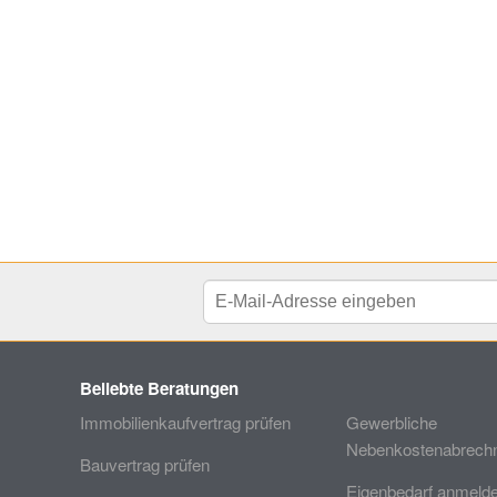
Beliebte Beratungen
Immobilienkaufvertrag prüfen
Gewerbliche
Nebenkostenabrechn
Bauvertrag prüfen
Eigenbedarf anmeld