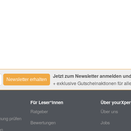
Jetzt zum Newsletter anmelden und
+ exklusive Gutscheinaktionen für al
Für Leser*innen
Über yourXper
Ratgeber
Über uns
ung prüfen
Bewertungen
Jobs
en