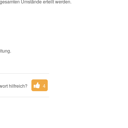
 gesamten Umstände erteilt werden.
itung.
ort hilfreich?
4