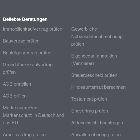
Beliebte Beratungen
Immobilienkaufvertrag prüfen
Gewerbliche
Nebenkostenabrechnung
Bauvertrag prüfen
prüfen
Bauträgervertrag prüfen
Eigenbedarf anmelden
(Vermieter)
Grundstückskaufvertrag
prüfen
Steuerbescheid prüfen
AGB erstellen
Kindesunterhalt berechnen
AGB prüfen
Testament prüfen
Marke anmelden:
Ehevertrag prüfen
Markenschutz in Deutschland
und EU
Akteneinsicht beantragen
Arbeitsvertrag prüfen
Anwaltsrechnung prüfen