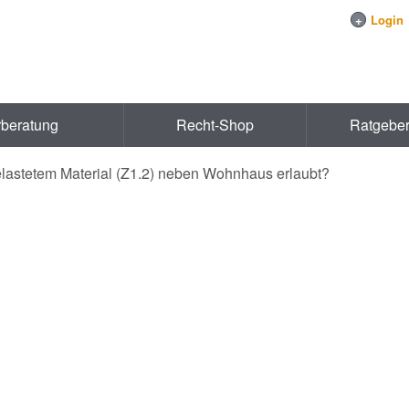
+
Login
rberatung
Recht-Shop
Ratgebe
lastetem Material (Z1.2) neben Wohnhaus erlaubt?