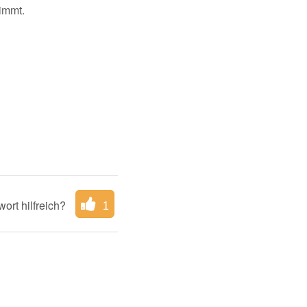
immt.
ort hilfreich?
1