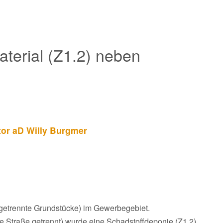
terial (Z1.2) neben
tor aD Willy Burgmer
getrennte Grundstücke) im Gewerbegebiet.
 Straße getrennt) wurde eine Schadstoffdeponie (Z1.2)