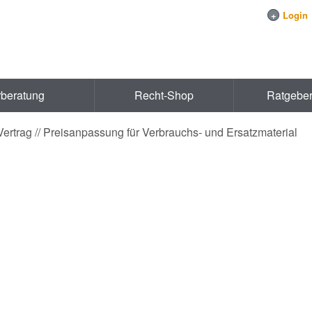
+
Login
rberatung
Recht-Shop
Ratgebe
ertrag // Preisanpassung für Verbrauchs- und Ersatzmaterial