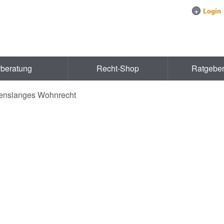
+
Login
rberatung
Recht-Shop
Ratgebe
enslanges Wohnrecht