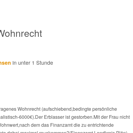
Wohnrecht
ansen
in unter 1 Stunde
tragenes Wohnrecht (aufschiebend,bedingte persönliche
listisch-6000€).Der Erblasser ist gestorben.Mit der Frau nicht
Wohnwert,nach dem das Finanzamt die zu entrichtende
nte dabei maximal rauskommen?(Finanzamt Landkreis Plön)