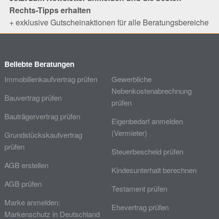
Rechts-Tipps erhalten
+ exklusive Gutscheinaktionen für alle Beratungsbereiche
Beliebte Beratungen
Immobilienkaufvertrag prüfen
Gewerbliche
Nebenkostenabrechnung
Bauvertrag prüfen
prüfen
Bauträgervertrag prüfen
Eigenbedarf anmelden
(Vermieter)
Grundstückskaufvertrag
prüfen
Steuerbescheid prüfen
AGB erstellen
Kindesunterhalt berechnen
AGB prüfen
Testament prüfen
Marke anmelden:
Ehevertrag prüfen
Markenschutz in Deutschland