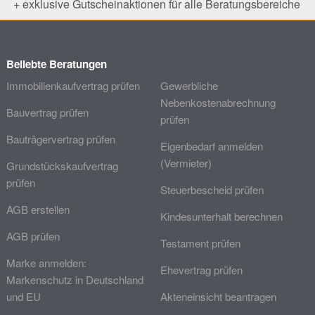
+ exklusive Gutscheinaktionen für alle Beratungsbereiche
Beliebte Beratungen
Immobilienkaufvertrag prüfen
Gewerbliche
Nebenkostenabrechnung
Bauvertrag prüfen
prüfen
Bauträgervertrag prüfen
Eigenbedarf anmelden
(Vermieter)
Grundstückskaufvertrag
prüfen
Steuerbescheid prüfen
AGB erstellen
Kindesunterhalt berechnen
AGB prüfen
Testament prüfen
Marke anmelden:
Ehevertrag prüfen
Markenschutz in Deutschland
und EU
Akteneinsicht beantragen