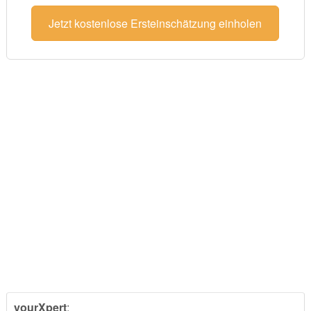
Jetzt kostenlose Ersteinschätzung einholen
yourXpert
: