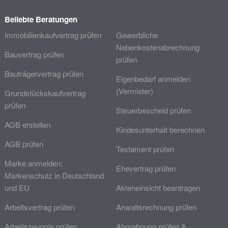
Beliebte Beratungen
Immobilienkaufvertrag prüfen
Gewerbliche
Nebenkostenabrechnung
Bauvertrag prüfen
prüfen
Bauträgervertrag prüfen
Eigenbedarf anmelden
(Vermieter)
Grundstückskaufvertrag
prüfen
Steuerbescheid prüfen
AGB erstellen
Kindesunterhalt berechnen
AGB prüfen
Testament prüfen
Marke anmelden:
Ehevertrag prüfen
Markenschutz in Deutschland
und EU
Akteneinsicht beantragen
Arbeitsvertrag prüfen
Anwaltsrechnung prüfen
Arbeitszeugnis prüfen
Abmahnung prüfen &