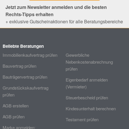
Jetzt zum Newsletter anmelden und die besten
Rechts-Tipps erhalten
+ exklusive Gutscheinaktionen für alle Beratungsbereiche
Beliebte Beratungen
Immobilienkaufvertrag prüfen
Gewerbliche
Nebenkostenabrechnung
Bauvertrag prüfen
prüfen
Bauträgervertrag prüfen
Eigenbedarf anmelden
(Vermieter)
Grundstückskaufvertrag
prüfen
Steuerbescheid prüfen
AGB erstellen
Kindesunterhalt berechnen
AGB prüfen
Testament prüfen
Marke anmelden: